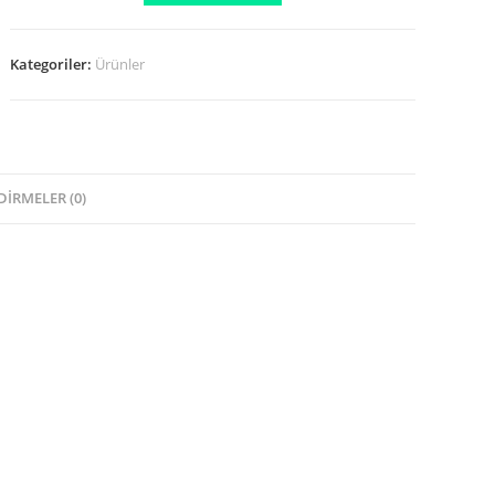
Basınç
Mil
Kategoriler:
Ürünler
adet
IRMELER (0)