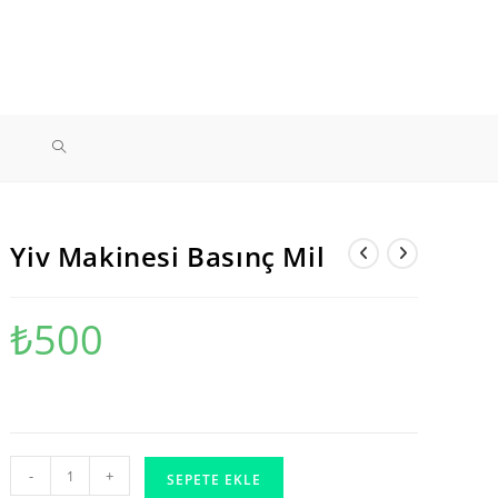
TOGGLE
WEBSITE
Yiv Makinesi Basınç Mil
SEARCH
₺
500
Yiv
-
+
SEPETE EKLE
Makinesi