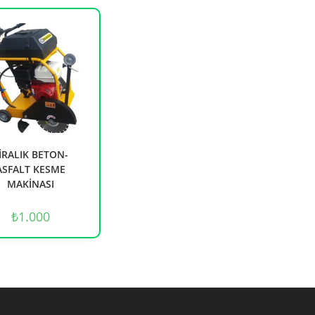
İRALIK BETON-
ASFALT KESME
MAKİNASI
₺
1.000