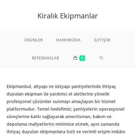
Skip
to
Kiralık Ekipmanlar
content
ÜRÜNLER
HAKKIMIZDA
İLETIŞIM
TOGGLE
REFERANSLAR
0
WEBSITE
Ekipmanbul, altyapı ve üstyapı şantiyelerinde ihtiyaç
duyulan ekipman ile yardımcı el aletlerine yönelik
SEARCH
profesyonel çözümler sunmayı amaçlayan bir hizmet
platformudur. Temel hedefimiz; şantiyelerin operasyonel
süreçlerine katkı sağlayarak amortisman, bakım ve
depolama maliyetlerini minimize etmek, aynı zamanda
ihtiyaç duyulan ekipmanlara hızlı ve verimli erişim imkânı