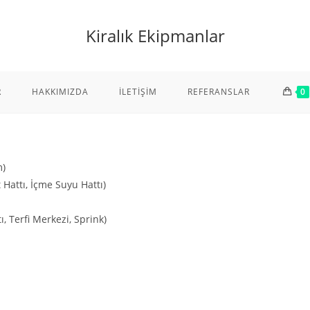
Kiralık Ekipmanlar
R
HAKKIMIZDA
İLETIŞIM
REFERANSLAR
0
m)
 Hattı, İçme Suyu Hattı)
, Terfi Merkezi, Sprink)