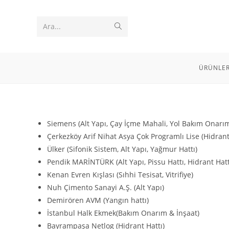
Skip
to
Submit
Ara...
content
search
ÜRÜNLE
Siemens (Alt Yapı, Çay İçme Mahali, Yol Bakım Onarı
Çerkezköy Arif Nihat Asya Çok Programlı Lise (Hidrant
Ülker (Sifonik Sistem, Alt Yapı, Yağmur Hattı)
Pendik MARİNTÜRK (Alt Yapı, Pissu Hattı, Hidrant Hattı
Kenan Evren Kışlası (Sıhhi Tesisat, Vitrifiye)
Nuh Çimento Sanayi A.Ş. (Alt Yapı)
Demirören AVM (Yangın hattı)
İstanbul Halk Ekmek(Bakım Onarım & İnşaat)
Bayrampaşa Netlog (Hidrant Hattı)