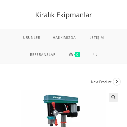
Skip
to
Kiralık Ekipmanlar
content
ÜRÜNLER
HAKKIMIZDA
İLETIŞIM
TOGGLE
REFERANSLAR
0
WEBSITE
Next Product
SEARCH