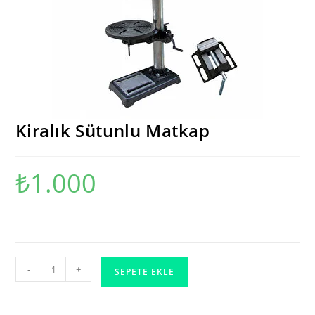
Kiralık Sütunlu Matkap
₺
1.000
Kiralık
-
+
SEPETE EKLE
Sütunlu
Matkap