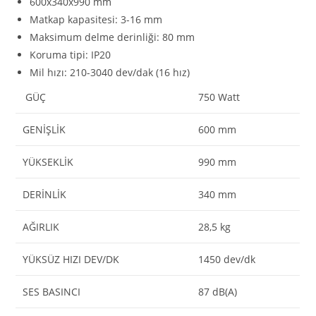
600x340x990 mm
Matkap kapasitesi: 3-16 mm
Maksimum delme derinliği: 80 mm
Koruma tipi: IP20
Mil hızı: 210-3040 dev/dak (16 hız)
GÜÇ
750 Watt
GENIŞLIK
600 mm
YÜKSEKLIK
990 mm
DERINLIK
340 mm
AĞIRLIK
28,5 kg
YÜKSÜZ HIZI DEV/DK
1450 dev/dk
SES BASINCI
87 dB(A)